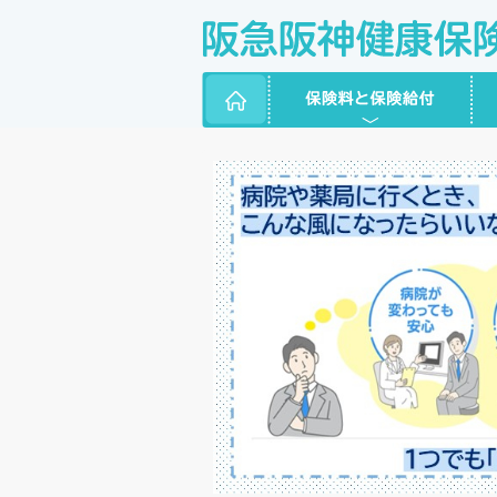
ページ内を移動するためのリンクです。
サイト内の主なカテゴリメニューへ移動します
このページの本文へ移動します
ホーム
保険料と保険給付
健康