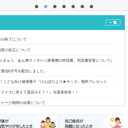
応の終了について
制度の改正について
6（はりきゅう、あん摩マッサージ療養費の申請書、同意書変更について）
プ通信6月号を配信しました。
定！こども向け健康冊子『けんぽだより★キッズ』無料プレセント
『クイズに答えて賞品ＧＥＴ！』当選者発表！！
ウイーク期間の休業について
プ通信4月号を配信しました。
定における新たな取扱いについて